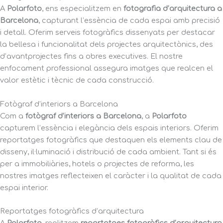
A
Polarfoto
, ens especialitzem en
fotografia d’arquitectura a
Barcelona
, capturant l’essència de cada espai amb precisió
i detall. Oferim serveis fotogràfics dissenyats per destacar
la bellesa i funcionalitat dels projectes arquitectònics, des
d’avantprojectes fins a obres executives. El nostre
enfocament professional assegura imatges que realcen el
valor estètic i tècnic de cada construcció.
Fotògraf d’interiors a Barcelona
Com a
fotògraf d’interiors a Barcelona
, a
Polarfoto
capturem l’essència i elegància dels espais interiors. Oferim
reportatges fotogràfics que destaquen els elements clau de
disseny, il·luminació i distribució de cada ambient. Tant si és
per a immobiliàries, hotels o projectes de reforma, les
nostres imatges reflecteixen el caràcter i la qualitat de cada
espai interior.
Reportatges fotogràfics d’arquitectura