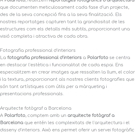
A
Polarfoto
, realitzem
reportatges fotogràfics d’arquitectura
que documenten meticulosament cada fase d’un projecte,
des de la seva concepció fins a la seva finalització. Els
nostres reportatges capturen tant la grandiositat de les
estructures com els detalls més subtils, proporcionant una
visió completa i atractiva de cada obra.
Fotografia professional d’interiors
La
fotografia professional d’interiors
a
Polarfoto
se centra
en destacar l’estètica i funcionalitat de cada espai. Ens
especialitzem en crear imatges que ressalten la llum, el color
i la textura, proporcionant als nostres clients fotografies que
són tant artístiques com útils per a màrqueting i
presentacions professionals.
Arquitecte fotògraf a Barcelona
A
Polarfoto
, comptem amb un
arquitecte fotògraf a
Barcelona
que entén les complexitats de l’arquitectura i el
disseny d’interiors. Això ens permet oferir un servei fotogràfic